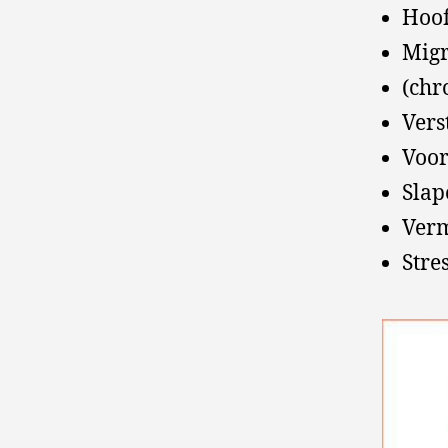
Hoof
Migr
(chr
Vers
Voor
Slap
Ver
Stre