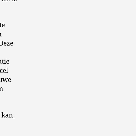
te
n
 Deze
atie
cel
euwe
en
l kan