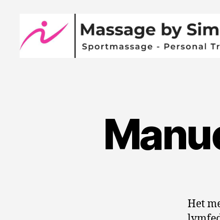
Massage
by
Simone
Manue
Het me
lymfed