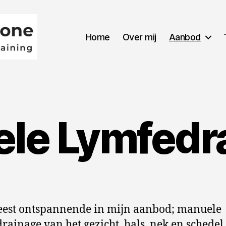
Home
Over mij
Aanbod
le Lymfedr
est ontspannende in mijn aanbod; manuele
rainage van het gezicht, hals, nek en schedel. 