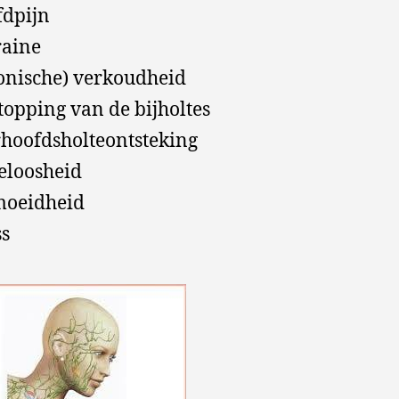
dpijn
aine
onische) verkoudheid
topping van de bijholtes
hoofdsholteontsteking
eloosheid
moeidheid
ss