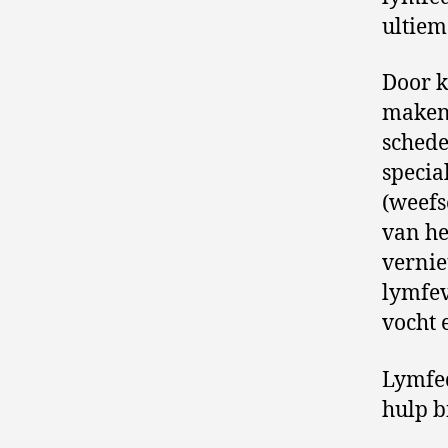
ultiem
Door k
maken 
schede
specia
(weefs
van he
vernie
lymfev
vocht 
Lymfed
hulp b